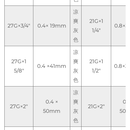
凉
爽
21G×1
27G×3/4"
0.4× 19mm
0.8×
灰
1/4"
色
凉
27G×1
爽
21G×1
0.4 ×41mm
0.8×
5/8"
灰
1/2"
色
凉
0.4 ×
爽
0.
27G×2"
21G×2"
50mm
灰
50
色