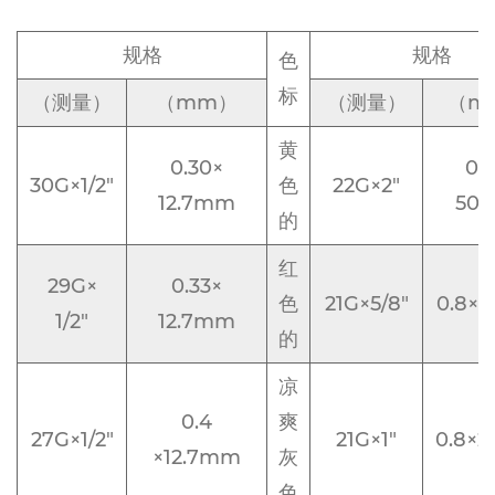
规格
规格
色
标
（测量）
（mm）
（测量）
（m
黄
0.30×
0.7
30G×1/2"
色
22G×2"
12.7mm
50
的
红
29G×
0.33×
色
21G×5/8"
0.8×
1/2"
12.7mm
的
凉
0.4
爽
27G×1/2"
21G×1"
0.8×
×12.7mm
灰
色